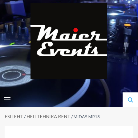
Skip
to
content
ESILEHT
HELITEHNIKA RENT
/
/ MIDAS MR18