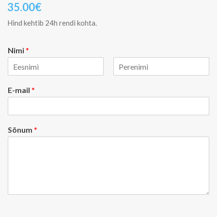
35.00
€
Hind kehtib 24h rendi kohta.
Nimi
*
F
L
i
a
E-mail
*
r
s
s
t
t
Sõnum
*