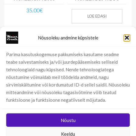
35.00
€
LOE EDASI
Nõusoleku andmine küpsistele
Parima kasutuskogemuse pakkumiseks kasutame seadme
teabe salvestamiseks ja/või juurdepääsemiseks selliseid
tehnoloogiaid nagu küpsised. Nende tehnoloogiatega
nõustumine võimaldab meil töödelda andmeid, nagu
sirvimiskäitumine või kordumatud ID-d sellel saidil. Nõusoleku
mitteandmine või nõusoleku tagasivõtmine võib teatud
funktsioone ja funktsioone negatiivselt mõjutada.
PIONEER DDJ ERGO K
BEHRINGER XENYX
X1204 USB
Nõustu
15.00
€
LOE EDASI
Keeldu